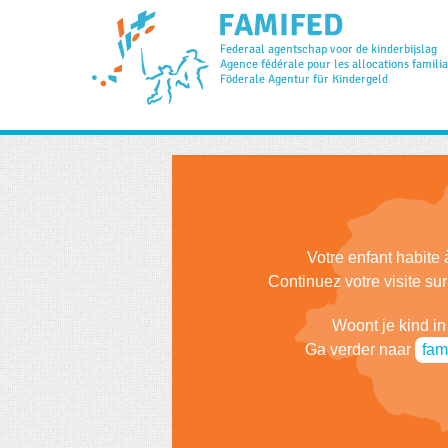
Votre enfant habite 
Continuez votre visite su
Woont je kind in
Ga verder naar
fam