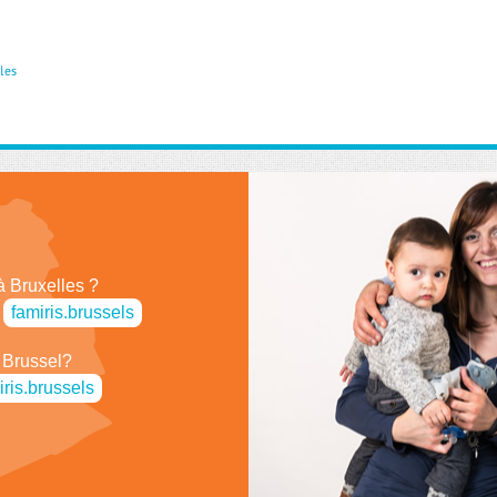
à Bruxelles ?
r
famiris.brussels
 Brussel?
iris.brussels