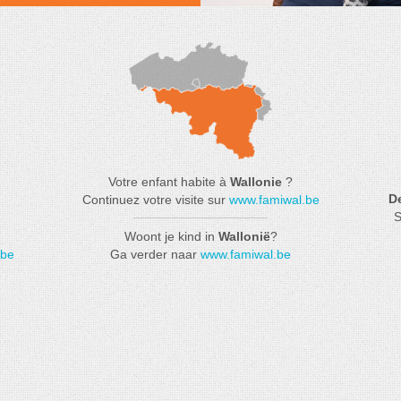
Votre enfant habite à
Wallonie
?
D
Continuez votre visite sur
www.famiwal.be
S
Woont je kind in
Wallonië
?
.be
Ga verder naar
www.famiwal.be